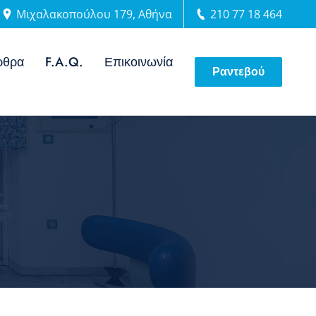
Μιχαλακοπούλου 179, Αθήνα
210 77 18 464
ρθρα
F.A.Q.
Επικοινωνία
Ραντεβού