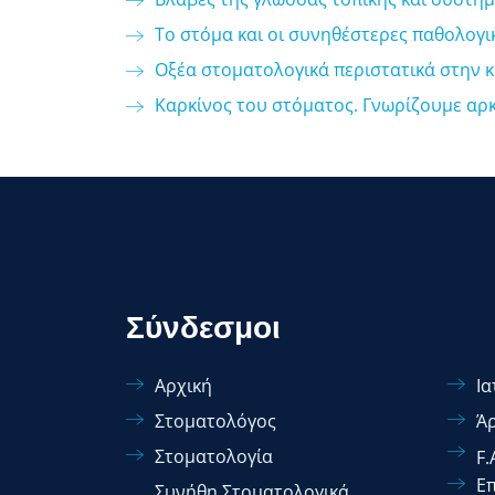
Τo στόμα και οι συνηθέστερες παθολογι
Οξέα στοματολογικά περιστατικά στην 
Καρκίνος του στόματος. Γνωρίζουμε αρκ
Σύνδεσμοι
Αρχική
Ια
Στοματολόγος
Ά
Στοματολογία
F.
Επ
Συνήθη Στοματολογικά