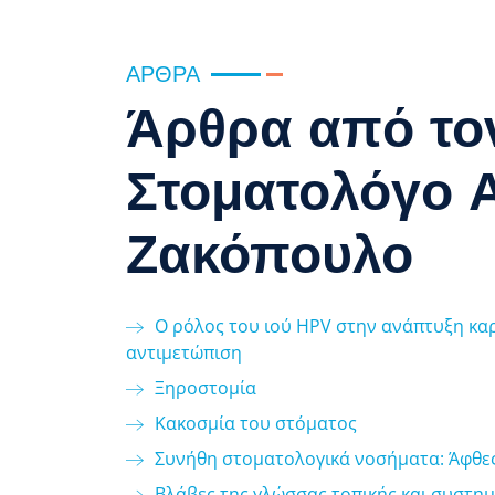
ΆΡΘΡΑ
Άρθρα από τον
Στοματολόγο 
Ζακόπουλο
Ο ρόλος του ιού HPV στην ανάπτυξη κα
αντιμετώπιση
Ξηροστομία
Κακοσμία του στόματος
Συνήθη στοματολογικά νοσήματα: Άφθες
Βλάβες της γλώσσας τοπικής και συστημ