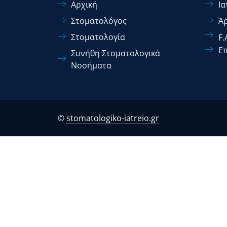
Αρχική
Ια
Στοματολόγος
Ά
Στοματολογία
F.
Επ
Συνήθη Στοματολογικά
Νοσήματα
©
stomatologiko-iatreio.gr