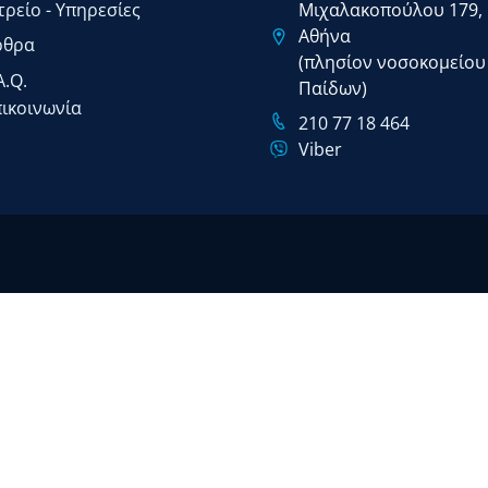
τρείο - Υπηρεσίες
Μιχαλακοπούλου 179,
Αθήνα
ρθρα
(πλησίον νοσοκομείου
A.Q.
Παίδων)
ικοινωνία
210 77 18 464
Viber