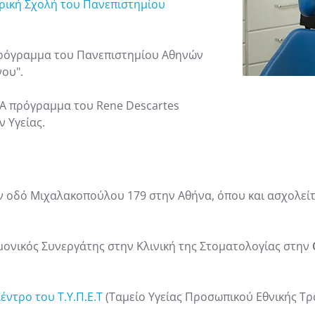
τρική Σχολή του Πανεπιστημίου
 πρόγραμμα του Πανεπιστημίου Αθηνών
νου".
.A πρόγραμμα του Rene Descartes
ν Υγείας.
την οδό Μιχαλακοπούλου 179 στην Αθήνα, όπου και ασχολεί
ημονικός Συνεργάτης στην Κλινική της Στοματολογίας στην
έντρο του Τ.Υ.Π.Ε.Τ
(Ταμείο Υγείας Προσωπικού Εθνικής Τρα