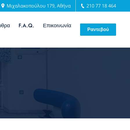
Μιχαλακοπούλου 179, Αθήνα
210 77 18 464
ρθρα
F.A.Q.
Επικοινωνία
Ραντεβού