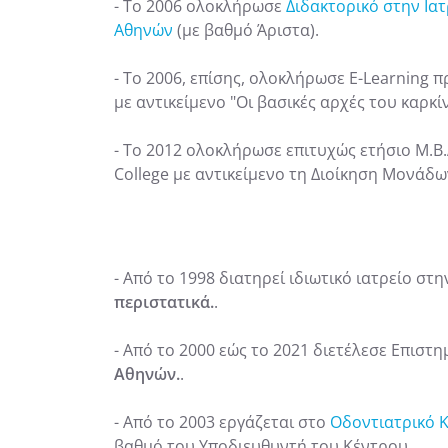
- Το 2006 ολοκλήρωσε
Διδακτορικό στην Ια
Αθηνών
(με βαθμό Άριστα).
- Το 2006, επίσης, ολοκλήρωσε E-Learning
με αντικείμενο "Οι βασικές αρχές του καρκί
- Το 2012 ολοκλήρωσε επιτυχώς ετήσιο M.B
College με αντικείμενο τη Διοίκηση Μονάδω
- Από το 1998 διατηρεί ιδιωτικό ιατρείο σ
περιστατικά.
.
- Από το 2000 εώς το 2021 διετέλεσε Επιστ
Αθηνών.
.
- Από το 2003 εργάζεται στο
Οδοντιατρικό Κ
βαθμό του Υποδιευθυντή του Κέντρου.