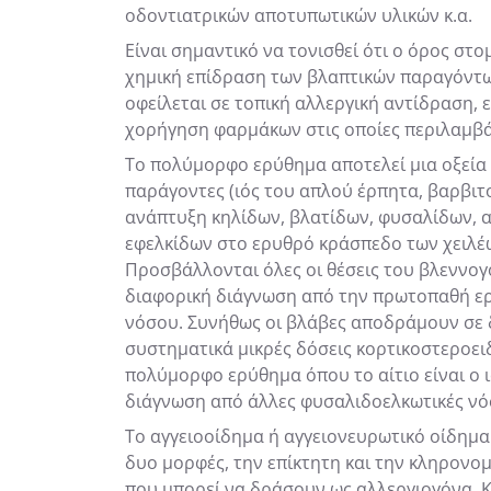
οδοντιατρικών αποτυπωτικών υλικών κ.α.
Είναι σημαντικό να τονισθεί ότι ο όρος στ
χημική επίδραση των βλαπτικών παραγόντων
οφείλεται σε τοπική αλλεργική αντίδραση, 
χορήγηση φαρμάκων στις οποίες περιλαμβάν
Το πολύμορφο ερύθημα αποτελεί μια οξεία
παράγοντες (ιός του απλού έρπητα, βαρβιτο
ανάπτυξη κηλίδων, βλατίδων, φυσαλίδων,
εφελκίδων στο ερυθρό κράσπεδο των χειλέ
Προσβάλλονται όλες οι θέσεις του βλεννογ
διαφορική διάγνωση από την πρωτοπαθή ερπ
νόσου. Συνήθως οι βλάβες αποδράμουν σε 
συστηματικά μικρές δόσεις κορτικοστεροει
πολύμορφο ερύθημα όπου το αίτιο είναι ο 
διάγνωση από άλλες φυσαλιδοελκωτικές νόσ
Το αγγειοοίδημα ή αγγειονευρωτικό οίδημα 
δυο μορφές, την επίκτητη και την κληρονομι
που μπορεί να δράσουν ως αλλεργιογόνα. Κ