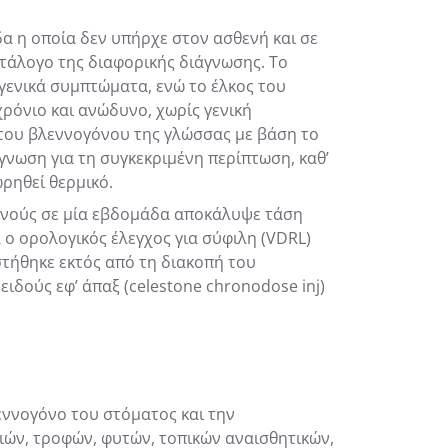
δα η οποία δεν υπήρχε στον ασθενή και σε
τάλογο της διαφορικής διάγνωσης. Το
 γενικά συμπτώματα, ενώ το έλκος του
ρόνιο και ανώδυνο, χωρίς γενική
α του βλεννογόνου της γλώσσας με βάση το
νωση για τη συγκεκριμένη περίπτωση, καθ’
ρηθεί θερμικό.
ενούς σε μία εβδομάδα αποκάλυψε τάση
ο ορολογικός έλεγχος για σύφιλη (VDRL)
τήθηκε εκτός από τη διακοπή του
δούς εφ’ άπαξ (celestone chronodose inj)
εννογόνο του στόματος και την
ιών, τροφών, φυτών, τοπικών αναισθητικών,