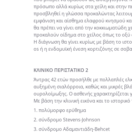
πρόσωπο αλλά κυρίως στα χείλη και στην π
προσβληθεί η γλώσσα προκαλώντας λειτουρ
εμφάνιση και αίσθημα ελαφρού κνησμού και
θα πρέπει να γίνει από την κοκκιωματώδη χε
προκαλούν οίδημα στο χείλος όπως το οξύ 
Η διάγνωση θα γίνει κυρίως με βάση το ιστ
os ή η ενδομυϊκή ένεση κορτιζόνης σε σοβ
ΚΛΙΝΙΚΟ ΠΕΡΙΣΤΑΤΙΚΟ 2
Άντρας 42 ετών προσήλθε με πολλαπλές ελκ
αυξημένη σιαλόρροια, καθώς και μικρές βλ
ουρολοίμωξης. Ο ασθενής χαρακτηρίζεται γ
Με βάση την κλινική εικόνα και το ιστορικ
1. πολύμορφο ερύθημα
2. σύνδρομο Stevens-Johnson
3. σύνδρομο Αδαμαντιάδη-Behcet