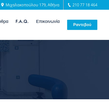
Μιχαλακοπούλου 179, Αθήνα
210 77 18 464
ρθρα
F.A.Q.
Επικοινωνία
Ραντεβού