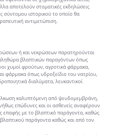
 άλλα αποτελούν στοματικές εκδηλώσεις
ς σύντομου ιστορικού το οποίο θα
εραπευτική αντιμετώπιση.
βρώσεων ή και νεκρώσεων παρατηρούνται
α πληθώρα βλαπτικών παραγόντων όπως
ινοι χυμοί φρούτων, αγροτικά φάρμακα,
και φάρμακα όπως υδροξείδιο του νατρίου,
δροποιητικά διαλύματα, λευκαντικοί
η έλκωση καλυπτόμενη από ψευδομεμβράνη,
υνήθως επώδυνες και οι ασθενείς αναφέρουν
ς επαφής με το βλαπτικό παράγοντα, καθώς
υ βλαπτικού παράγοντα καθώς και από τον