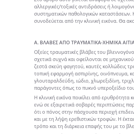
αλλεργικές/τοξικές αντιδράσεις ή λοιμογόν
συστηματικών παθολογικών καταστάσεων. Η 
συνοδεύεται από την κλινική εικόνα. Θα ακ
Α. ΒΛΑΒΕΣ ΑΠΟ ΤΡΑΥΜΑΤΙΚΑ-ΧΗΜΙΚΑ ΑΙΤΙ
Οξείες τραυματικές βλάβες του βλεννογόν
σχετικά συχνά και οφείλονται σε μηχανικ
ζεστά σκεύη φαγητού, καυτές κολλώδεις τρο
τοπική εφαρμογή ασπιρίνης, οινόπνευμα, κ
γλουταραλδεύδη, ιώδιο, χλωρεξιδίνη, τριχ
παράγοντες όπως το πυκνό υπεροξείδιο του
Η κλινική εικόνα ποικίλει από ερυθρότητ
ενώ σε εξαιρετικά σοβαρές περιπτώσεις πα
ότι ο πόνος στην πάσχουσα περιοχή επιδει
και με τη λήψη ερεθιστικών τροφών. Η έκτ
τρόπο και τη διάρκεια επαφής του με το βλ