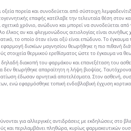
ει οξεία πορεία και συνοδεύεται από σύστοιχη λεμφαδενίτι
ογεννητικής επαφής κατέλαβε την τελευταία θέση στον κα
ι σχετικά χρόνιο, ανώδυνο και μπορεί να συνοδεύεται από
ο έλκος αν και φλεγμονώδους αιτιολογίας είναι συνήθως χ
ατικό, το οποίο όταν είναι οξύ είναι επώδυνο. Το έγκαυμ
 εφαρμογή δισκίων μαγνησίου θεωρήθηκε η πιο πιθανή διάγ
ύς στοιχεία θερμικού ερεθίσματος ώστε το έγκαυμα να θεω
, δηλαδή διακοπή του φαρμάκου και επανεξέταση του ασθ
α δεν θεωρήθηκε απαραίτητη η λήψη βιοψίας. Ταυτόχρονα 
ματίωση έδωσαν αρνητικά αποτελέσματα. Στον ασθενή, συσ
ν, ενώ εφαρμόσθηκε τοπική ενδοβλαβική έγχυση κορτικοει
ύνονται για αλλεργικές αντιδράσεις με εκδηλώσεις στο βλ
κρύς και περιλαμβάνει πληθώρα, κυρίως φαρμακευτικών ουσ