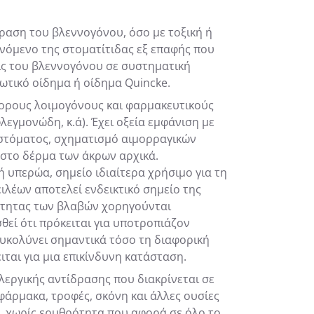
δραση του βλεννογόνου, όσο με τοξική ή
ινόμενο της στοματίτιδας εξ επαφής που
σεις του βλεννογόνου σε συστηματική
ωτικό οίδημα ή οίδημα Quincke.
φορους λοιμογόνους και φαρμακευτικούς
λεγμονώδη, κ.ά). Έχει οξεία εμφάνιση με
στόματος, σχηματισμό αιμορραγικών
στο δέρμα των άκρων αρχικά.
 υπερώα, σημείο ιδιαίτερα χρήσιμο για τη
λέων αποτελεί ενδεικτικό σημείο της
ύτητας των βλαβών χορηγούνται
εί ότι πρόκειται για υποτροπιάζον
ευκολύνει σημαντικά τόσο τη διαφορική
ται για μια επικίνδυνη κατάσταση.
λεργικής αντίδρασης που διακρίνεται σε
 φάρμακα, τροφές, σκόνη και άλλες ουσίες
, χωρίς ερυθρότητα που αφορά σε όλο το