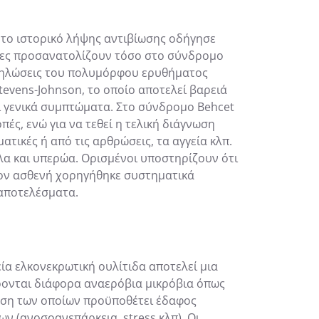
 το ιστορικό λήψης αντιβίωσης οδήγησε
οίες προσανατολίζουν τόσο στο σύνδρομο
κδηλώσεις του πολυμόρφου ερυθήματος
tevens-Johnson, το οποίο αποτελεί βαρειά
 γενικά συμπτώματα. Στο σύνδρομο Behcet
ές, ενώ για να τεθεί η τελική διάγνωση
τικές ή από τις αρθρώσεις, τα αγγεία κλπ.
λα και υπερώα. Ορισμένοι υποστηρίζουν ότι
τον ασθενή χορηγήθηκε συστηματικά
 αποτελέσματα.
α ελκονεκρωτική ουλίτιδα αποτελεί μια
ρονται διάφορα αναερόβια μικρόβια όπως
ράση των οποίων προϋποθέτει έδαφος
ν (ανοσοανεπάρκεια, stress κλπ). Οι