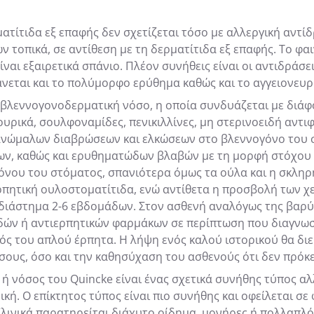
οματίτιδα εξ επαφής δεν σχετίζεται τόσο με αλλεργική αντί
 τοπικά, σε αντίθεση με τη δερματίτιδα εξ επαφής. Το φα
είναι εξαιρετικά σπάνιο. Πλέον συνήθεις είναι οι αντιδρά
εται και το πολύμορφο ερύθημα καθώς και το αγγειονευρ
 βλεννογονοδερματική νόσο, η οποία συνδυάζεται με διά
υρικά, σουλφοναμίδες, πενικιλλίνες, μη στερινοειδή αντιφ
 ανώμαλων διαβρώσεων και ελκώσεων στο βλεννογόνο του 
ων, καθώς και ερυθηματώδων βλαβών με τη μορφή στόχου 
όνου του στόματος, σπανιότερα όμως τα ούλα και η σκληρή
ητική ουλοστοματίτιδα, ενώ αντίθετα η προσβολή των χει
διάστημα 2-6 εβδομάδων. Στον ασθενή αναλόγως της βαρ
δών ή αντιερπητικών φαρμάκων σε περίπτωση που διαγνωσθ
ιός του απλού έρπητα. Η λήψη ενός καλού ιστορικού θα δι
ους, όσο και την καθησύχαση του ασθενούς ότι δεν πρόκει
ή νόσος του Quincke είναι ένας σχετικά συνήθης τύπος αλ
κή. Ο επίκτητος τύπος είναι πιο συνήθης και οφείλεται σε
λινικά παρατηρείται διάχυτο οίδημα, μονήρες ή πολλαπλό