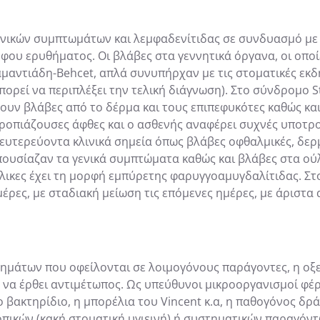
ενικών συμπτωμάτων και λεμφαδενίτιδας σε συνδυασμό με
ρφου ερυθήματος. Οι βλάβες στα γεννητικά όργανα, οι οπ
αμαντιάδη-Behcet, απλά συνυπήρχαν με τις στοματικές ε
πορεί να περιπλέξει την τελική διάγνωση). Στο σύνδρομο S
 βλάβες από το δέρμα και τους επιπεφυκότες καθώς και
ροπιάζουσες άφθες και ο ασθενής αναφέρει συχνές υποτροπ
υτερεύοντα κλινικά σημεία όπως βλάβες οφθαλμικές, δερμα
ουσίαζαν τα γενικά συμπτώματα καθώς και βλάβες στα ού
λικες έχει τη μορφή εμπύρετης φαρυγγοαμυγδαλίτιδας. Σ
μέρες, με σταδιακή μείωση τις επόμενες ημέρες, με άριστα
μάτων που οφείλονται σε λοιμογόνους παράγοντες, η οξεί
 να έρθει αντιμέτωπος. Ως υπεύθυνοι μικροοργανισμοί φέ
 βακτηρίδιο, η μπορέλια του Vincent κ.α, η παθογόνος δ
πικών (κακή στοματική υγιεινή) ή συστηματικών παραγόντω