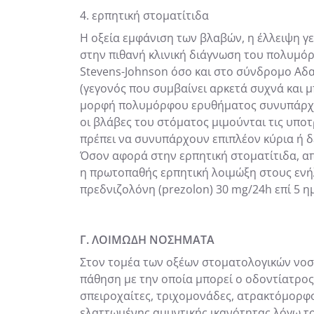
4. ερπητική στοματίτιδα
Η οξεία εμφάνιση των βλαβών, η έλλειψη γ
στην πιθανή κλινική διάγνωση του πολυμό
Stevens-Johnson όσο και στο σύνδρομο Αδ
(γεγονός που συμβαίνει αρκετά συχνά και μ
μορφή πολυμόρφου ερυθήματος συνυπάρχουν
οι βλάβες του στόματος μιμούνται τις υποτ
πρέπει να συνυπάρχουν επιπλέον κύρια ή δε
Όσον αφορά στην ερπητική στοματίτιδα, απ
η πρωτοπαθής ερπητική λοιμώξη στους ενή
πρεδνιζολόνη (prezolon) 30 mg/24h επί 5 η
Γ. ΛΟΙΜΩΔΗ ΝΟΣΗΜΑΤΑ
Στον τομέα των οξέων στοματολογικών νοση
πάθηση με την οποία μπορεί ο οδοντίατρος
σπειροχαίτες, τριχομονάδες, ατρακτόμορφο
ελαττωμένης αμυντικής ικανότητας λόγω το