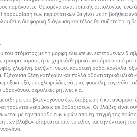
ους παράγοντες. Ορισμένα είναι τοπικής αιτιολογίας, ενώ
παρουσίαση των περιστατικών θα γίνει με τη βοήθεια ενό
ολουθεί η διαφορική διάγνωση και τέλος θα συζητείται η θ
Α
ου του στόματος με τη μορφή ελκώσεων, εκτεταμένων δια
ούς τραυματισμούς ή σε χημικά/θερμικά εγκαύματα από μί
φές, χλωρίνη, βενζίνη, νέφτι, καυστική σόδα, κανέλλα, όξ
α. Εξέχουσα θέση κατέχουν και πολλά οδοντιατρικά υλικά 
λωροξικό οξύ, υποχλωριώδες νάτριο, φαινόλη, ευγενόλη, α
 υδρογόνου, ακρυλικές ρητίνες κ.α.
α και οίδημα του βλεννογόνου έως διάβρωση ή και ανώμαλ
ρατηρούνται νεκρώσεις σε βάθος ιστών. Οι βλάβες είναι σ
νώνεται με την πάροδο των ωρών από τη στιγμή της πρώτη
αση των βλαβών εξαρτάται από το είδος και την ένταση το
εννογόνο.