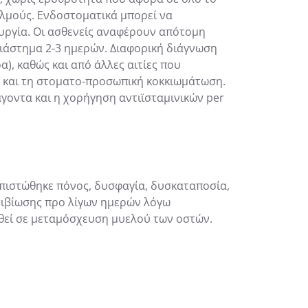
αλμούς. Ενδοστοματικά μπορεί να
υργία. Οι ασθενείς αναφέρουν απότομη
ιάστημα 2-3 ημερών. Διαφορική διάγνωση
α), καθώς και από άλλες αιτίες που
n και τη στοματο-προσωπική κοκκιωμάτωση.
άγοντα και η χορήγηση αντιϊσταμινικών per
απιστώθηκε πόνος, δυσφαγία, δυσκαταποσία,
ντιβίωσης προ λίγων ημερών λόγω
ηθεί σε μεταμόσχευση μυελού των οστών.