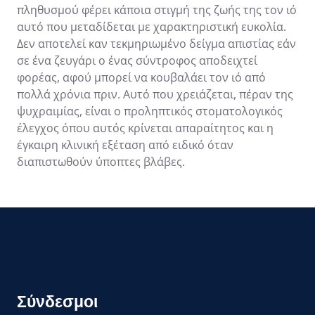
πληθυσμού φέρει κάποια στιγμή της ζωής της τον ιό
αυτό που μεταδίδεται με χαρακτηριστική ευκολία.
Δεν αποτελεί καν τεκμηριωμένο δείγμα απιστίας εάν
σε ένα ζευγάρι ο ένας σύντροφος αποδειχτεί
φορέας, αφού μπορεί να κουβαλάει τον ιό από
πολλά χρόνια πριν. Αυτό που χρειάζεται, πέραν της
ψυχραιμίας, είναι ο προληπτικός στοματολογικός
έλεγχος όπου αυτός κρίνεται απαραίτητος και η
έγκαιρη κλινική εξέταση από ειδικό όταν
διαπιστωθούν ύποπτες βλάβες.
Σύνδεσμοι