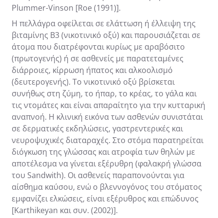
Plummer-Vinson [Roe (1991)].
Η πελλάγρα οφείλεται σε ελάττωση ή έλλειψη της
βιταμίνης Β3 (νικοτινικό οξύ) και παρουσιάζεται σε
άτομα που διατρέφονται κυρίως με αραβόσιτο
(πρωτογενής) ή σε ασθενείς με παρατεταμένες
διάρροιες, κίρρωση ήπατος και αλκοολισμό
(δευτερογενής). Το νικοτινικό οξύ βρίσκεται
συνήθως στη ζύμη, το ήπαρ, το κρέας, το γάλα και
τις ντομάτες και είναι απαραίτητο για την κυτταρική
αναπνοή. Η κλινική εικόνα των ασθενών συνιστάται
σε δερματικές εκδηλώσεις, γαστρεντερικές και
νευροψυχικές διαταραχές. Στο στόμα παρατηρείται
διόγκωση της γλώσσας και ατροφία των θηλών με
αποτέλεσμα να γίνεται εξέρυθρη (φαλακρή γλώσσα
του Sandwith). Οι ασθενείς παραπονούνται για
αίσθημα καύσου, ενώ ο βλεννογόνος του στόματος
εμφανίζει ελκώσεις, είναι εξέρυθρος και επώδυνος
[Karthikeyan και συν. (2002)].