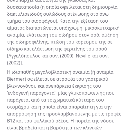
δυσκαταποσία (η οποία οφείλεται στη δημιουργία
δακτυλιοειδούς ουλώδους στένωσης στο άνω
τμήμα του οισοφάγου). Κατά την εξέταση του
αίματος διαπιστώνεται υπόχρωμη, μικροκυτταρική
αναιμία, ελάττωση του σιδήρου στον ορό, αύξηση
της σιδηροφιλίνης, πτώση του κορεσμού της σε
σίδηρο και ελάττωση της φεριτίνης του ορού
[Αγγελόπουλος και συν. (2000), Neville και συν.
(2002)].
Η ιδιοπαθής μεγαλοβλαστική αναιμία (ή αναιμία
Biermer) οφείλεται σε ατροφία του γαστρικού
βλεννογόνου και ανεπάρκεια έκκρισης του
‘ενδογενή παράγοντα’, μίας γλυκοπρωτείνης που
παράγεται από τα τοιχωματικά κύτταρα του
στομάχου και η οποία είναι απαραίτητη για την
απορρόφηση της προσλαμβανόμενης με τις τροφές
B12 και του φυλλικού οξέος. Η πορεία της νόσου
είναι βραδεία και η βαρύτητα των κλινικών