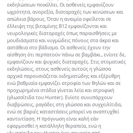
εκδηλώσεων ποικίλλει. Οι ασθενείς εμφανίζουν
ωχρότητα, ανορεξία, διαταραχές των κενώσεων και
απώλεια βάρους. Όταν η αναιμία οφείλεται σε
έλλειψη της βιταμίνης Β12 εμφανίζονται και
νευρολογικές διαταραχές όπως παραισθήσεις με
μουδιάσματα και νυγμώδεις πόνους στα άκρα και
αστάθεια στο βάδισμα. Οι ασθενείς έχουν την
αίσθηση ότι περπατούν πάνω σε βαμβάκι., ενίοτε δε,
εμφανίζουν και ψυχικές διαταραχές. Στις στοματικές
εκδηλώσεις, στους ασθενείς αυτούς η γλώσσα
αρχικά παρουσιάζεται οιδηματώδης και εξέρυθρη
ενώ βαθμιαία εμφανίζει ατροφία των θηλών και σε
προχωρημένα στάδια γίνεται λεία και ατροφική
(γλωσσίτιδα του Hunter). Ενίοτε συνυπάρχουν
διαβρώσεις, ραγάδες στη γλώσσα και συγχειλίτιδα,
ενώ σε βαριές καταστάσεις μπορεί να αναπτυχθεί
καντιντίαση. Η πρόγνωση είναι καλή εάν
εφαρμοσθεί η κατάλληλη θεραπεία, ενώ η
γλωσσίτιδα του Hunter έχει σημασία από