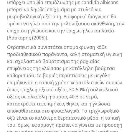
υπάρχει υποψία επιμόλυνσης με candida albicans
μπορεί να ληφθεί επίχρισμα με στυλεό για
μικροβιολογική εξέταση. Διαφορική διάγνωση θα
πρέπει να γίνει από την μελανίζουσα ακάνθωση, την
επίχριστη γλώσσα και την τριχωτή λευκοπλακία
[Λάσκαρης (2005)].
Θεραπευτικά συνιστάται απομάκρυνση κάθε
προδιαθεσικού παράγοντα, καλή στοματική υγιεινή
και σχολαστικό βούρτσισμα της ραχιαίας
επιφάνειας της γλώσσας με κατάλληλη βούρτσα
καθαρισμού. Σε βαριές περιπτώσεις με μεγάλη
επιμήκυνση η τοπική χρήση κερατολυτικών ουσιών
όπως τριχλωροξικού οξέος 30-50% ή σαλικυλικού
οξέος σε αλκοόλη ή ουρίας 40% σε νερό,
καταστρέφει τις επιμήκεις θηλές και η γλώσσα
αποκαθίσταται στο φυσιολογικό. Το τριχλωροξικό
οξύ είναι το καλύτερο θεραπευτικό μέσο, η τοπική
του, όμως, εφαρμογή πρέπει να γίνεται με προσοχή
και η χρήση του μπορεί να επαναληφθεί μετά την