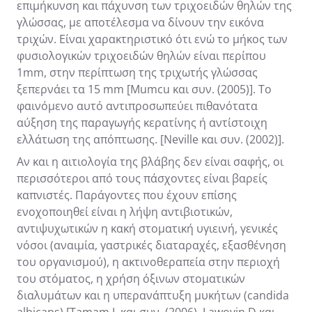
επιμήκυνση και πάχυνση των τριχοειδών θηλών της
γλώσσας, με αποτέλεσμα να δίνουν την εικόνα
τριχών. Είναι χαρακτηριστικό ότι ενώ το μήκος των
φυσιολογικών τριχοειδών θηλών είναι περίπου
1mm, στην περίπτωση της τριχωτής γλώσσας
ξεπερνάει τα 15 mm [Mumcu και συν. (2005)]. Το
φαινόμενο αυτό αντιπροσωπεύει πιθανότατα
αύξηση της παραγωγής κερατίνης ή αντίστοιχη
ελλάτωση της απόπτωσης. [Neville και συν. (2002)].
Αν και η αιτιολογία της βλάβης δεν είναι σαφής, οι
περισσότεροι από τους πάσχοντες είναι βαρείς
καπνιστές. Παράγοντες που έχουν επίσης
ενοχοποιηθεί είναι η λήψη αντιβιοτικών,
αντιψυχωτικών η κακή στοματική υγιεινή, γενικές
νόσοι (αναιμία, γαστρικές διαταραχές, εξασθένηση
του οργανισμού), η ακτινοθεραπεία στην περιοχή
του στόματος, η χρήση όξινων στοματικών
διαλυμάτων και η υπερανάπτυξη μυκήτων (candida
albicans) [Tamam L και συν. (2006), Lawoyin D και