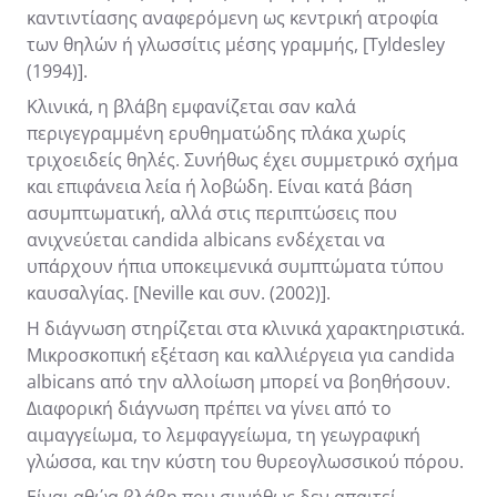
καντιντίασης αναφερόμενη ως κεντρική ατροφία
των θηλών ή γλωσσίτις μέσης γραμμής, [Tyldesley
(1994)].
Κλινικά, η βλάβη εμφανίζεται σαν καλά
περιγεγραμμένη ερυθηματώδης πλάκα χωρίς
τριχοειδείς θηλές. Συνήθως έχει συμμετρικό σχήμα
και επιφάνεια λεία ή λοβώδη. Είναι κατά βάση
ασυμπτωματική, αλλά στις περιπτώσεις που
ανιχνεύεται candida albicans ενδέχεται να
υπάρχουν ήπια υποκειμενικά συμπτώματα τύπου
καυσαλγίας. [Neville και συν. (2002)].
Η διάγνωση στηρίζεται στα κλινικά χαρακτηριστικά.
Μικροσκοπική εξέταση και καλλιέργεια για candida
albicans από την αλλοίωση μπορεί να βοηθήσουν.
Διαφορική διάγνωση πρέπει να γίνει από το
αιμαγγείωμα, το λεμφαγγείωμα, τη γεωγραφική
γλώσσα, και την κύστη του θυρεογλωσσικού πόρου.
Είναι αθώα βλάβη που συνήθως δεν απαιτεί