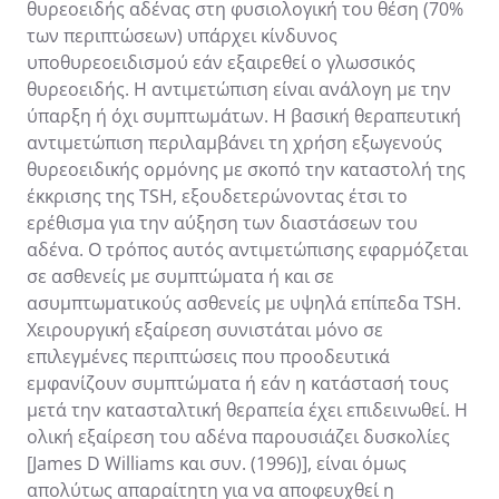
θυρεοειδής αδένας στη φυσιολογική του θέση (70%
των περιπτώσεων) υπάρχει κίνδυνος
υποθυρεοειδισμού εάν εξαιρεθεί ο γλωσσικός
θυρεοειδής. Η αντιμετώπιση είναι ανάλογη με την
ύπαρξη ή όχι συμπτωμάτων. Η βασική θεραπευτική
αντιμετώπιση περιλαμβάνει τη χρήση εξωγενούς
θυρεοειδικής ορμόνης με σκοπό την καταστολή της
έκκρισης της TSH, εξουδετερώνοντας έτσι το
ερέθισμα για την αύξηση των διαστάσεων του
αδένα. Ο τρόπος αυτός αντιμετώπισης εφαρμόζεται
σε ασθενείς με συμπτώματα ή και σε
ασυμπτωματικούς ασθενείς με υψηλά επίπεδα TSH.
Χειρουργική εξαίρεση συνιστάται μόνο σε
επιλεγμένες περιπτώσεις που προοδευτικά
εμφανίζουν συμπτώματα ή εάν η κατάστασή τους
μετά την κατασταλτική θεραπεία έχει επιδεινωθεί. Η
ολική εξαίρεση του αδένα παρουσιάζει δυσκολίες
[James D Williams και συν. (1996)], είναι όμως
απολύτως απαραίτητη για να αποφευχθεί η