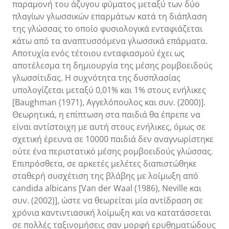
παραμονή του άζυγου φύματος μεταξύ των δύο
πλαγίων γλωσσικών επαρμάτων κατά τη διάπλαση
της γλώσσας το οποίο φυσιολογικά ενταφιάζεται
κάτω από τα αναπτυσσόμενα γλωσσικά επάρματα.
Αποτυχία ενός τέτοιου ενταφιασμού έχει ως
αποτέλεσμα τη δημιουργία της μέσης ρομβοειδούς
γλωσσίτιδας. Η συχνότητα της δυσπλασίας
υπολογίζεται μεταξύ 0,01% και 1% στους ενήλικες
[Baughman (1971), Αγγελόπουλος και συν. (2000)].
Θεωρητικά, η επίπτωση στα παιδιά θα έπρεπε να
είναι αντίστοιχη με αυτή στους ενήλικες, όμως σε
σχετική έρευνα σε 10000 παιδιά δεν αναγνωρίστηκε
ούτε ένα περιστατικό μέσης ρομβοειδούς γλώσσας.
Επιπρόσθετα, σε αρκετές μελέτες διαπιστώθηκε
σταθερή συσχέτιση της βλάβης με λοίμωξη από
candida albicans [Van der Waal (1986), Neville και
συν. (2002)], ώστε να θεωρείται μία αντίδραση σε
χρόνια καντιντιασική λοίμωξη και να κατατάσσεται
σε πολλές ταξινομήσεις σαν μορφή ερυθηματώδους