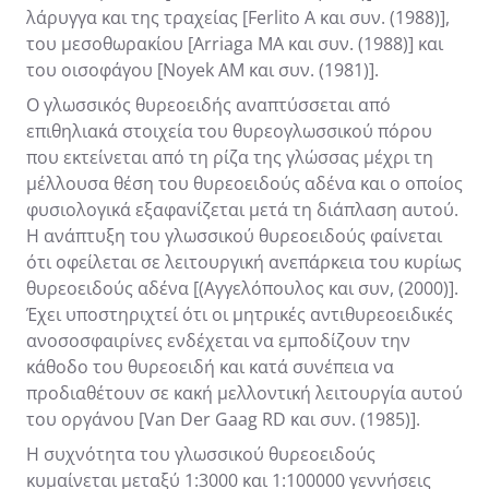
λάρυγγα και της τραχείας [Ferlito A και συν. (1988)],
του μεσοθωρακίου [Arriaga MA και συν. (1988)] και
του οισοφάγου [Noyek AM και συν. (1981)].
Ο γλωσσικός θυρεοειδής αναπτύσσεται από
επιθηλιακά στοιχεία του θυρεογλωσσικού πόρου
που εκτείνεται από τη ρίζα της γλώσσας μέχρι τη
μέλλουσα θέση του θυρεοειδούς αδένα και ο οποίος
φυσιολογικά εξαφανίζεται μετά τη διάπλαση αυτού.
Η ανάπτυξη του γλωσσικού θυρεοειδούς φαίνεται
ότι οφείλεται σε λειτουργική ανεπάρκεια του κυρίως
θυρεοειδούς αδένα [(Αγγελόπουλος και συν, (2000)].
Έχει υποστηριχτεί ότι οι μητρικές αντιθυρεοειδικές
ανοσοσφαιρίνες ενδέχεται να εμποδίζουν την
κάθοδο του θυρεοειδή και κατά συνέπεια να
προδιαθέτουν σε κακή μελλοντική λειτουργία αυτού
του οργάνου [Van Der Gaag RD και συν. (1985)].
Η συχνότητα του γλωσσικού θυρεοειδούς
κυμαίνεται μεταξύ 1:3000 και 1:100000 γεννήσεις