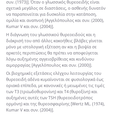
συν. (1973)]. Όταν ο γλωσσικός θυρεοειδής είναι
σχετικά μεγάλος σε διαστάσεις, ο ασθενής δυνατόν
να παραπονείται για δυσκολία στην κατάποση,
ομιλία και αναπνοή [Αγγελόπουλος και συν. (2000),
Kumar V και συν. (2004)].
Η διάγνωση του γλωσσικού θυρεοειδούς και η
διάκρισή του από άλλες κακοήθεις βλάβες γίνεται
μόνο με ιστολογική εξέταση αν και η βιοψία σε
αρκετές περιπτώσεις θα πρέπει να αποφεύγεται
λόγω αυξημένης αγγειοβρίθειας και κινδύνου
αιμορραγίας [Αγγελόπουλος και συν. (2000)].
Οι βιοχημικές εξετάσεις ελέγχου λειτουργίας του
θυρεοειδή αδένα κυμαίνονται σε φυσιολογικά έως
οριακά επίπεδα, με κανονικές ή μειωμένες τις τιμές
των Τ3 (τριϊωδοθυρονίνη) και Τ4 (θυροξίνη) και
αυξημένες αυτές των TSH (θυρεοειδοτρόπος
ορμόνη) και της θυρεοσφαιρίνης [Wertz ML. (1974),
Kumar V και συν. (2004)].