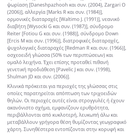
ψωρίαση [Daneshpazhooh και συν. (2004), Zargari O
(2006)], αλλεργία [Marks R και συν. (1984)],
ορμονικές διαταραχές [Waltimo J. (1991)], νεανικό
διαβήτη [Wysocki G και συν. (1987)], σύνδρομο
Reiter [Fotiou G και συν. (1988)], σύνδρομο Down
[Ercis M και συν. (1996)], διατροφικές διαταραχές,
ψυχολογικές διαταραχές [Redman R και συν. (1966)],
οσχεοειδή γλώσσα (50% των περιπτώσεων) και
ομαλό λειχήνα. Έχει επίσης προταθεί πιθανή
γενετική προδιάθεση [Pavelic J και συν. (1998),
Shulman JD και συν. (2006)].
Κλινικά πρόκειται για περιοχές της γλώσσας στις
οποίες παρατηρείται απόπτωση των τριχοειδών
θηλών. Οι περιοχές αυτές είναι στρογγυλές ή έχουν
ακανόνιστο σχήμα, εμφανίζουν ερυθρότητα,
περιβάλλονται από κυκλοτερή, λευκωπή άλω και
μεταβάλλουν γρήγορα θέση θυμίζοντας γεωγραφικό
χάρτη. Συνηθέστερα εντοπίζονται στην κορυφή και