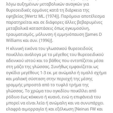
λόγω αυξημένων μεταβολικών αναγκών για
θυρεοειδικές ορμόνες κατά τη διάρκεια της
εφηβείας [Wertz ML. (1974)]. Παρόμοιο αποτέλεσμα
παρατηρείται και σε διάφορες άλλες βεβαρυμένες
μεταβολικά καταστάσεις όπως εγκυμοσύνη,
τραυματισμός, μόλυνση ή εμμηνόπαυση [James D
Williams και συν. (1996)].
Η κλινική εικόνα του γλωσσικού θυρεοειδούς
ποικίλλει ανάλογα με το μέγεθος του θυρεοειδικού
αδενικού ιστού και το βάθος που εντοπίζεται μέσα
στη μάζα της γλώσσας. Συνήθως εμφανίζεται ως
ογκίδιο μεγέθους 1-3 εκ. με ανώμαλο ή ομαλό σχήμα
και μαλακή σύσταση στην περιοχή της μέσης
γραμμής μπροστά από το τυφλό τρήμα της
γλώσσας. Το χρώμα του ογκιδίου ποικίλλει από
ρόδινο έως κόκκινο ή κυανό, ενώ η επιφάνειά του
μπορεί να είναι λεία ή ανώμαλη και να συνυπάρχει
ελαφρά αιμορραγία ή και εξέλκωση [Neinas FW και