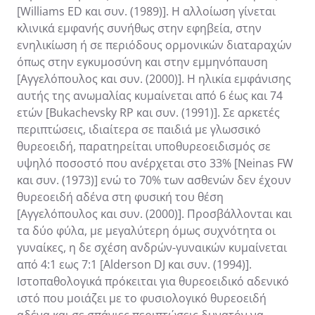
[Williams ED και συν. (1989)]. Η αλλοίωση γίνεται
κλινικά εμφανής συνήθως στην εφηβεία, στην
ενηλικίωση ή σε περιόδους ορμονικών διαταραχών
όπως στην εγκυμοσύνη και στην εμμηνόπαυση
[Αγγελόπουλος και συν. (2000)]. Η ηλικία εμφάνισης
αυτής της ανωμαλίας κυμαίνεται από 6 έως και 74
ετών [Bukachevsky RP και συν. (1991)]. Σε αρκετές
περιπτώσεις, ιδιαίτερα σε παιδιά με γλωσσικό
θυρεοειδή, παρατηρείται υποθυρεοειδισμός σε
υψηλό ποσοστό που ανέρχεται στο 33% [Neinas FW
και συν. (1973)] ενώ το 70% των ασθενών δεν έχουν
θυρεοειδή αδένα στη φυσική του θέση
[Αγγελόπουλος και συν. (2000)]. Προσβάλλονται και
τα δύο φύλα, με μεγαλύτερη όμως συχνότητα οι
γυναίκες, η δε σχέση ανδρών-γυναικών κυμαίνεται
από 4:1 εως 7:1 [Alderson DJ και συν. (1994)].
Ιστοπαθολογικά πρόκειται για θυρεοειδικό αδενικό
ιστό που μοιάζει με το φυσιολογικό θυρεοειδή
αδένα και σε σπάνιες περιπτώσεις δυνατόν να