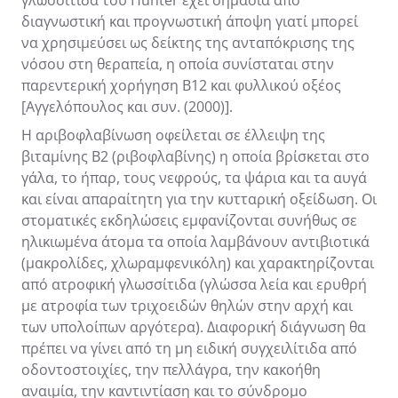
διαγνωστική και προγνωστική άποψη γιατί μπορεί
να χρησιμεύσει ως δείκτης της ανταπόκρισης της
νόσου στη θεραπεία, η οποία συνίσταται στην
παρεντερική χορήγηση Β12 και φυλλικού οξέος
[Αγγελόπουλος και συν. (2000)].
Η αριβοφλαβίνωση οφείλεται σε έλλειψη της
βιταμίνης Β2 (ριβοφλαβίνης) η οποία βρίσκεται στο
γάλα, το ήπαρ, τους νεφρούς, τα ψάρια και τα αυγά
και είναι απαραίτητη για την κυτταρική οξείδωση. Οι
στοματικές εκδηλώσεις εμφανίζονται συνήθως σε
ηλικιωμένα άτομα τα οποία λαμβάνουν αντιβιοτικά
(μακρολίδες, χλωραμφενικόλη) και χαρακτηρίζονται
από ατροφική γλωσσίτιδα (γλώσσα λεία και ερυθρή
με ατροφία των τριχοειδών θηλών στην αρχή και
των υπολοίπων αργότερα). Διαφορική διάγνωση θα
πρέπει να γίνει από τη μη ειδική συγχειλίτιδα από
οδοντοστοιχίες, την πελλάγρα, την κακοήθη
αναιμία, την καντιντίαση και το σύνδρομο